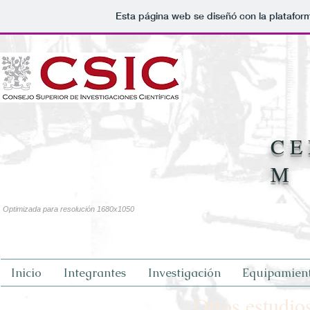
Esta página web se diseñó con la platafo
C E 
M
Optimizada para resolución 1680x1050
Inicio
Integrantes
Investigación
Equipamien
Otros estudio